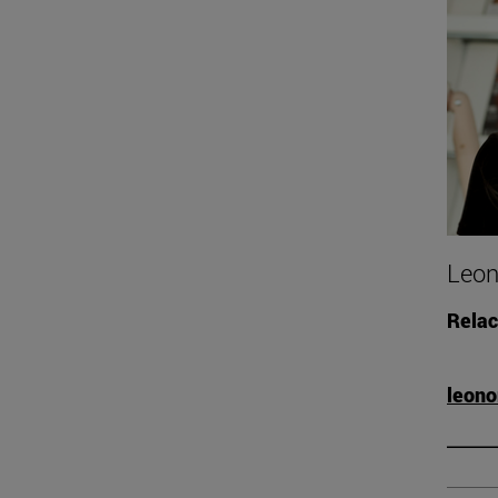
Leon
Relac
leono