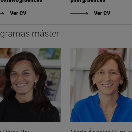
"Ver CV de María Martín-Montalvo"
"Ver CV 
Ver CV
Ver CV
ogramas máster