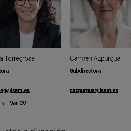
a Torregrosa
Carmen Azpurgua
tora
Subdirectora
reg@isem.es
cazpurgua@isem.es
"Ver CV de Marta Torregrosa"
Ver CV