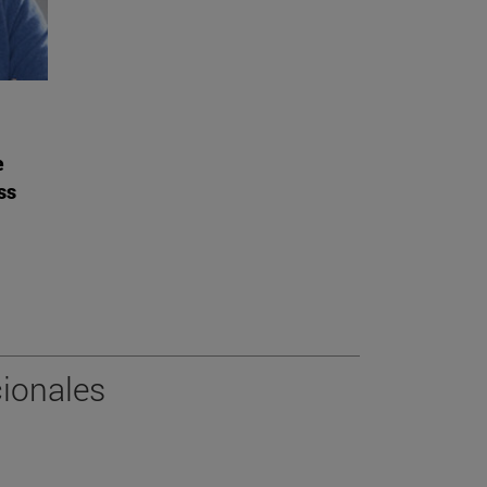
e
ss
ionales