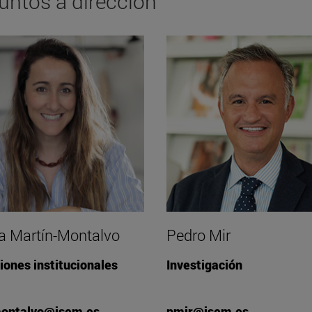
untos a dirección
a Martín-Montalvo
Pedro Mir
iones institucionales
Investigación
ntalvo@isem.es
pmir@isem.es