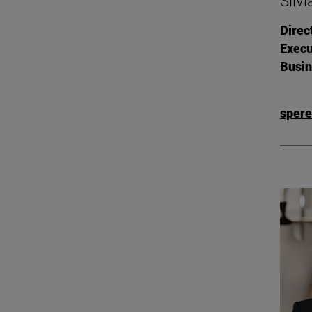
Silv
Direc
Execu
Busin
sper