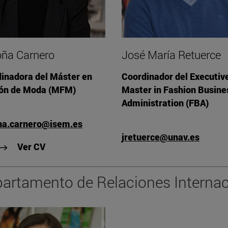
ña Carnero
José María Retuerce
inadora del Máster en
Coordinador del Executiv
ión de Moda (MFM)
Master in Fashion Busine
Administration (FBA)
na.carnero@isem.es
jretuerce@unav.es
"Ver CV de Begoña Carnero"
Ver CV
artamento de Relaciones Internac