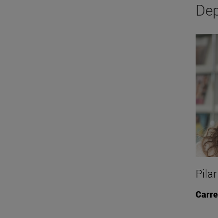
Dep
Pila
Carre