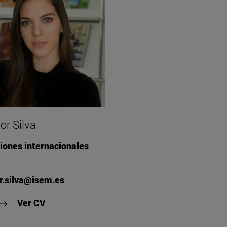
or Silva
iones internacionales
r.silva@isem.es
"Ver CV de Leonor Silva"
Ver CV