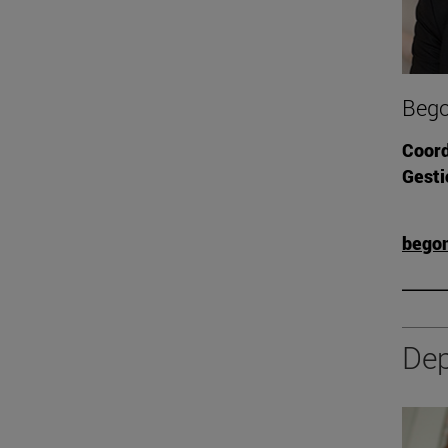
Bego
Coord
Gest
bego
Dep