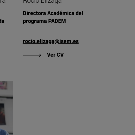
ra
Rocío Elízaga
Directora Académica del
da
programa PADEM
rocio.elizaga@isem.es
"Ver CV de Rocío Elízaga"
Ver CV
de María Ángeles Burguera"