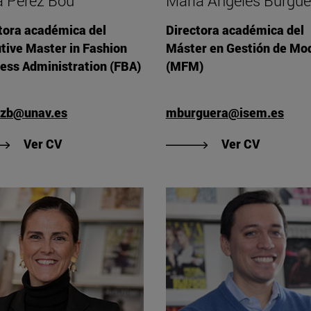
ia Pérez Bou
María Ángeles Burgue
tora académica del
Directora académica del
tive Master in Fashion
Máster en Gestión de Mo
ess Administration (FBA)
(MFM)
ezb@unav.es
mburguera@isem.es
"Ver CV de Silvia Pérez Bou"
"Ver CV 
Ver CV
Ver CV