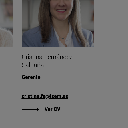
Cristina Fernández
Saldaña
Gerente
cristina.fs@isem.es
"Ver CV de Cristina Fernánde
Ver CV