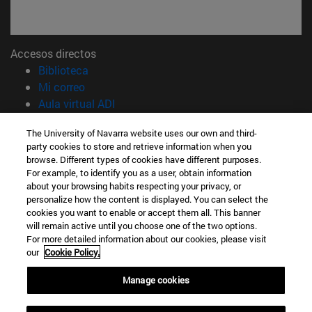
Accesos directos
(abre en nueva ventana)
Biblioteca
(abre en nueva ventana)
Mi correo
(abre en nueva ventana)
Aula virtual ADI
(abre en nueva ventana)
Búsqueda de personas
The University of Navarra website uses our own and third-
(abre en nueva ventana)
Trabaja con nosotros
party cookies to store and retrieve information when you
browse. Different types of cookies have different purposes.
Información
For example, to identify you as a user, obtain information
TFNO +34 914 514 341
about your browsing habits respecting your privacy, or
¿QUÉ MÁSTER TE INTERESA?
personalize how the content is displayed. You can select the
cookies you want to enable or accept them all. This banner
© Universidad de Navarra
will remain active until you choose one of the two options.
For more detailed information about our cookies, please visit
Información legal
our
Cookie Policy.
Accesibilidad
Configuración de cookies
Manage cookies
Localizador de campus