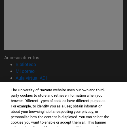
Accesos directos
(abre en nueva ventana)
Biblioteca
(abre en nueva ventana)
Mi correo
(abre en nueva ventana)
Aula virtual ADI
(abre en nueva ventana)
Búsqueda de personas
The University of Navarra website uses our own and third-
(abre en nueva ventana)
Trabaja con nosotros
party cookies to store and retrieve information when you
browse. Different types of cookies have different purposes.
Información
For example, to identify you as a user, obtain information
TFNO +34 914 514 341
about your browsing habits respecting your privacy, or
¿QUÉ MÁSTER TE INTERESA?
personalize how the content is displayed. You can select the
cookies you want to enable or accept them all. This banner
© Universidad de Navarra