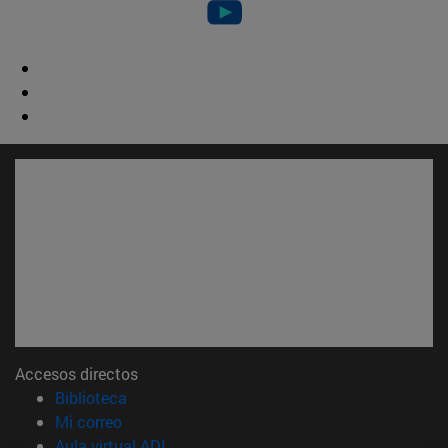
Accesos directos
(abre en nueva ventana)
Biblioteca
(abre en nueva ventana)
Mi correo
(abre en nueva ventana)
Aula virtual ADI