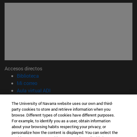
Accesos directos
(abre en nueva ventana)
Biblioteca
(abre en nueva ventana)
Mi correo
(abre en nueva ventana)
Aula virtual ADI
(abre en nueva ventana)
Búsqueda de personas
The University of Navarra website uses our own and third-
(abre en nueva ventana)
Trabaja con nosotros
party cookies to store and retrieve information when you
browse. Different types of cookies have different purposes.
Información
For example, to identify you as a user, obtain information
TFNO +34 914 514 341
about your browsing habits respecting your privacy, or
¿QUÉ MÁSTER TE INTERESA?
personalize how the content is displayed. You can select the