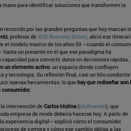
 mano para identificar soluciones que transformen la
n recorrido por las grandes preguntas que hoy marcan l
éniz
, profesor de
IESE Business School
, abrió ese itinerar
de el modelo masivo de los años 50 —cuando el consum
"— hasta un presente en el que ese paradigma ha
u capacidad para convertir datos en decisiones rápidas,
en un elemento activo
, un espacio donde confluyen
 y tecnología. Su reflexión final, casi un hilo conductor
ucir nuevas herramientas; lo que
hay que rediseñar son 
el consumidor
.
la intervención de
Carlos Molina
(
Multiversial
), que
toda empresa de moda debería hacerse hoy. A partir de
 la experiencia digital— explicó cómo el consumidor
 proceso de compra y cómo ese cambio obliga a las