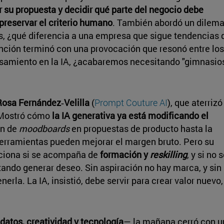
r su propuesta y decidir qué parte del negocio debe
preservar el criterio humano
. También abordó un dilem
s, ¿qué diferencia a una empresa que sigue tendencias 
ención terminó con una provocación que resonó entre los
samiento en la IA, ¿acabaremos necesitando "gimnasio
Rosa Fernández‑Velilla
(
Prompt Couture AI
), que aterrizó
. Mostró cómo
la IA generativa ya está modificando el
ón de
moodboards
en propuestas de producto hasta la
erramientas pueden mejorar el margen bruto. Pero su
unciona si se acompaña de
formación y
reskilling
, y si no 
tando generar deseo. Sin aspiración no hay marca, y sin
rla. La IA, insistió, debe servir para crear valor nuevo,
 datos, creatividad y tecnología
— la mañana cerró con u