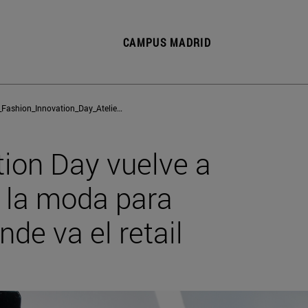
CAMPUS MADRID
20260318_Cronica_Fashion_Innovation_Day_Atelier_ISEM
tion Day vuelve a
e la moda para
de va el retail