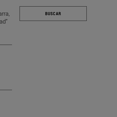
rra,
BUSCAR
ad”