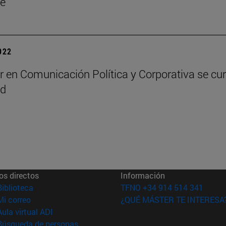
ge
2022
r en Comunicación Política y Corporativa se cu
id
os directos
Información
(abre en nueva ventana)
Biblioteca
TFNO +34 914 514 341
(abre en nueva ventana)
Mi correo
¿QUÉ MÁSTER TE INTERESA
(abre en nueva ventana)
Aula virtual ADI
(abre en nueva ventana)
Búsqueda de personas