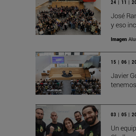
24 | 11 | 
José Ram
y eso in
Imagen
Alu
15 | 06 | 
Javier G
tenemos 
03 | 05 | 
Un equip