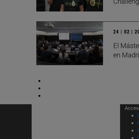
Challen
24 | 02 | 
El Máste
en Madr
Acces